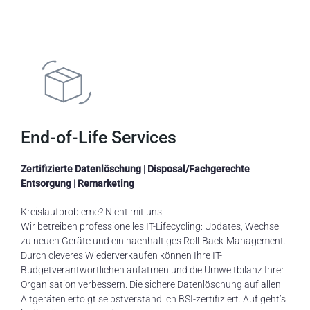
End-of-Life Services
Zertifizierte Datenlöschung |
Disposal
/Fachgerechte
Entsorgung |
Remarketing
Kreislaufprobleme? Nicht mit uns!
Wir
betreiben
professionelles
I
T-
Lifecycl
ing
:
Updates, Wechsel
zu neuen Geräte und ein
nachhaltiges
Roll-Back-Management.
Durch cleveres Wiederverkaufen
können Ihre
IT-
Budget
verantwortlichen
aufatmen
und die
Umweltbilanz Ihrer
Organisation verbessern
.
Die sichere Datenlöschung auf allen
Altgeräten erfolgt selbstverständlich BSI-zertifiziert.
Auf geht’s