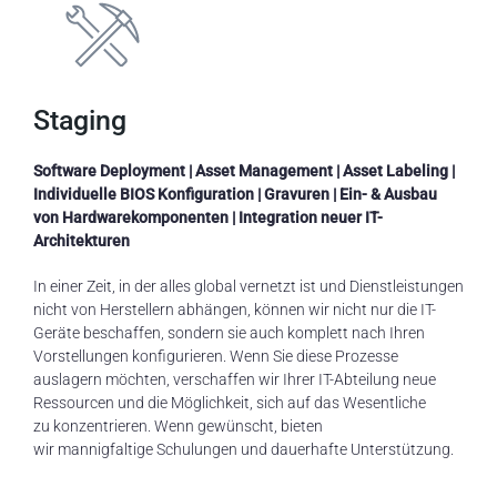
Staging
Software
Deployment
| Asset Management | Asset
Labeling
|
Individuelle
BIOS Konfiguration
| Gravuren | Ein- & Ausbau
von Hardwarekomponenten | Integration neuer IT-
Architekturen
In einer Zeit, in der alles global vernetzt ist und Dienstleistungen
nicht von Herstellern abhängen, können wir nicht nur die IT-
Geräte b
eschaffen
, sondern sie auch komplett nach Ihren
Vorstellungen konfigurieren. Wenn Sie diese Prozesse
auslagern
möchten
,
verschaffen
wir
Ihrer
IT-Abteilung
neue
Ressourcen und die Möglichkeit, sich
auf
d
as Wesentliche
zu
konzentrieren
.
W
enn gewünscht,
bieten
wir
mannigfaltige
Schulungen und dauerhafte Unterstützung.