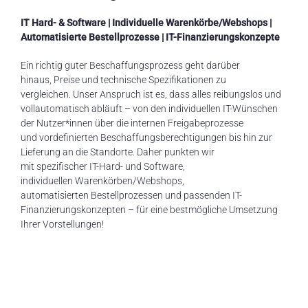
IT Hard- & Software
| Individuelle Warenkörbe/Webshops |
Automatisierte Bestellprozesse | IT-Finanzierungskonzepte
Ein richtig guter Beschaffungsprozess
geht darüber
hinaus,
Preis
e und technische Spezifikationen
zu
vergleichen
.
Unser Anspruch
ist es
, dass alles reibungslos und
vollautomatisch abläuft – von den individuellen IT-Wünschen
der Nutzer*innen über die internen Freigabeprozesse
und
vordefinierten Beschaffungsberechtigungen
bis hin zur
Lieferung an die Standorte.
Daher
punkten wir
mit
spezifischer
IT-Hard- und Software,
individuelle
n
Warenkörbe
n
/Webshops,
automatisierte
n
Bestellprozesse
n
und
passenden
IT-
Finanzierungskonzepte
n
– für eine
bestmögliche Umsetzung
Ihrer
Vorstel
lungen!