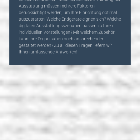
Ausstattung müssen mehrere Faktoren
berücksichtigt werden, um Ihre Einrichtung optimal
auszustatten: Welche Endgeräte eignen sich? Welche
digitalen Ausstattungsszenarien passen zu Ihren
individuellen Vorstellungen? Mit welchem Zubehör
kann Ihre Organisation noch ansprechender
gestaltet werden? Zu all diesen Fragen liefern wir
Ihnen umfassende Antworten!