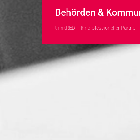
Behörden & Kommu
thinkRED – Ihr professioneller Partner