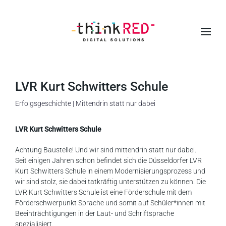
S
k
i
p
t
LVR Kurt Schwitters Schule
o
Erfolgsgeschichte | Mittendrin statt nur dabei
m
a
LVR Kurt Schwitters Schule
i
Achtung Baustelle! Und wir sind mittendrin statt nur dabei.
n
Seit einigen Jahren schon befindet sich die Düsseldorfer LVR
c
Kurt Schwitters Schule in einem Modernisierungsprozess und
o
wir sind stolz, sie dabei tatkräftig unterstützen zu können. Die
n
LVR Kurt Schwitters Schule ist eine Förderschule mit dem
Förderschwerpunkt Sprache und somit auf Schüler*innen mit
t
Beeinträchtigungen in der Laut- und Schriftsprache
e
spezialisiert.