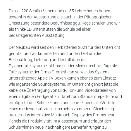
n
Die ca. 220 Schüler*innen und ca. 35 Lehrer*innen haben
t
sowohl in der Ausstattung als auch in der Pädagogischen
Umsetzung besondere Bedürfnisse ggü. Regelschulen und wir
als thinkRED unterstützen die Schule bei einer
bedarfsgerechten Ausstattung.
Der Neubau wird seit den Herbstferien 2021 für den Unterricht
genutzt und wir kümmerten uns für den LVR um die
Beschaffung, Lieferung und Installation der
Pylonentafelsysteme inkl. passender Medientechnik. Digitale
Tafelsysteme der Firma Promethean so wie das System
unterstützende Apple TV Boxen kamen ebenso zum Einsatz
wie ergänzende Soundsysteme. Im Unterricht gehört jetzt die
kabellose Übertragung von Bild-, Ton- und Videodateien von
einem digitalen Endgerät zur Tafel zum Standardrepertoire und
ermöglicht den Schüler*innen und Lehrer*innen alle Vorteile
eines mediengestützten Unterrichts zu nutzen. Gleichzeitig
steigert das interaktive Multitouch-Display des Promethean
Panels die Produktivität im Klassenraum und erlaubt den
Schüler*innen neue, nachhaltigere Lernerfahrungen zu