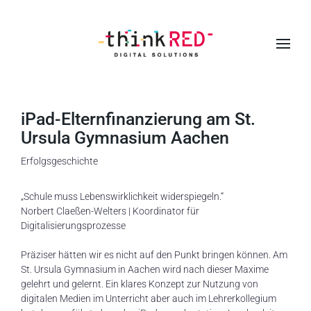
S
k
i
p
t
iPad-Elternfinanzierung am St.
o
Ursula Gymnasium Aachen
m
Erfolgsgeschichte
a
i
„Schule muss Lebenswirklichkeit widerspiegeln.“
n
Norbert Claeßen-Welters | Koordinator für
Digitalisierungsprozesse
c
o
Präziser hätten wir es nicht auf den Punkt bringen können. Am
n
St. Ursula Gymnasium in Aachen wird nach dieser Maxime
t
gelehrt und gelernt. Ein klares Konzept zur Nutzung von
digitalen Medien im Unterricht aber auch im Lehrerkollegium
e