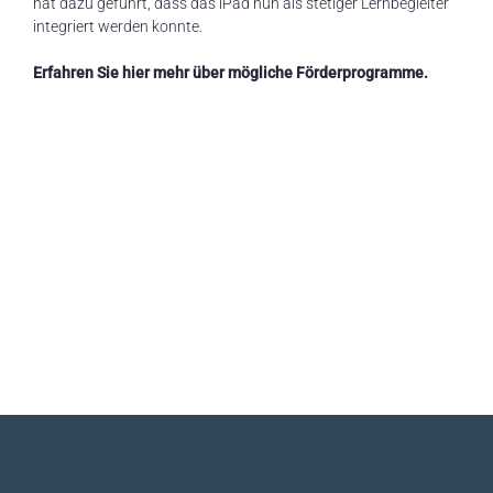
hat dazu geführt, dass das iPad nun als stetiger Lernbegleiter
n
integriert werden konnte.
t
Erfahren Sie hier mehr über mögliche Förderprogramme.