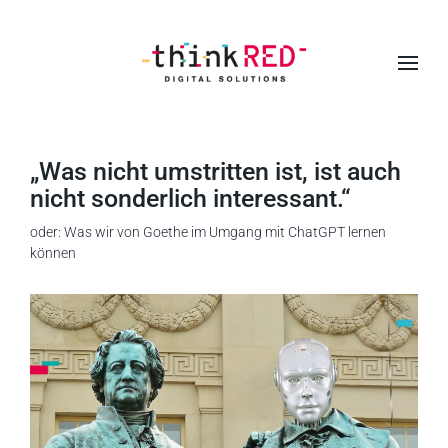
S
k
i
p
t
„Was nicht umstritten ist, ist auch
o
nicht sonderlich interessant.“
m
oder: Was wir von Goethe im Umgang mit ChatGPT lernen
a
können
i
n
c
o
n
t
e