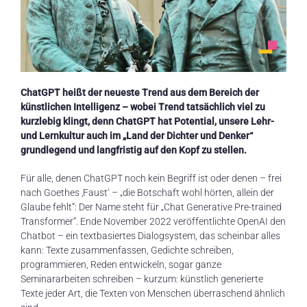
n
t
ChatGPT heißt der neueste Trend aus dem Bereich der
künstlichen Intelligenz – wobei Trend tatsächlich viel zu
kurzlebig klingt, denn ChatGPT hat Potential, unsere Lehr-
und Lernkultur auch im „Land der Dichter und Denker“
grundlegend und langfristig auf den Kopf zu stellen.
Für alle, denen ChatGPT noch kein Begriff ist oder denen – frei
nach Goethes ‚Faust‘ – „die Botschaft wohl hörten, allein der
Glaube fehlt“: Der Name steht für „Chat Generative Pre-trained
Transformer“. Ende November 2022 veröffentlichte OpenAI den
Chatbot – ein textbasiertes Dialogsystem, das scheinbar alles
kann: Texte zusammenfassen, Gedichte schreiben,
programmieren, Reden entwickeln, sogar ganze
Seminararbeiten schreiben – kurzum: künstlich generierte
Texte jeder Art, die Texten von Menschen überraschend ähnlich