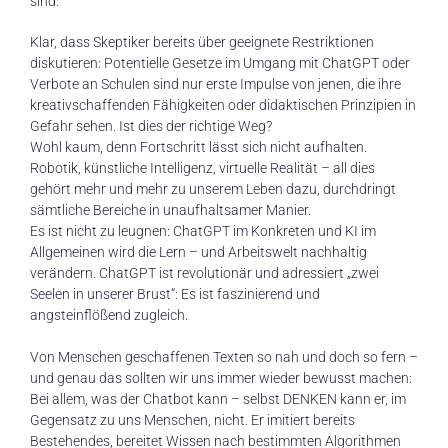
sind.
Klar, dass Skeptiker bereits über geeignete Restriktionen
diskutieren: Potentielle Gesetze im Umgang mit ChatGPT oder
Verbote an Schulen sind nur erste Impulse von jenen, die ihre
kreativschaffenden Fähigkeiten oder didaktischen Prinzipien in
Gefahr sehen. Ist dies der richtige Weg?
Wohl kaum, denn Fortschritt lässt sich nicht aufhalten.
Robotik, künstliche Intelligenz, virtuelle Realität – all dies
gehört mehr und mehr zu unserem Leben dazu, durchdringt
sämtliche Bereiche in unaufhaltsamer Manier.
Es ist nicht zu leugnen: ChatGPT im Konkreten und KI im
Allgemeinen wird die Lern – und Arbeitswelt nachhaltig
verändern. ChatGPT ist revolutionär und adressiert „zwei
Seelen in unserer Brust“: Es ist faszinierend und
angsteinflößend zugleich.
Von Menschen geschaffenen Texten so nah und doch so fern –
und genau das sollten wir uns immer wieder bewusst machen:
Bei allem, was der Chatbot kann – selbst DENKEN kann er, im
Gegensatz zu uns Menschen, nicht. Er imitiert bereits
Bestehendes, bereitet Wissen nach bestimmten Algorithmen