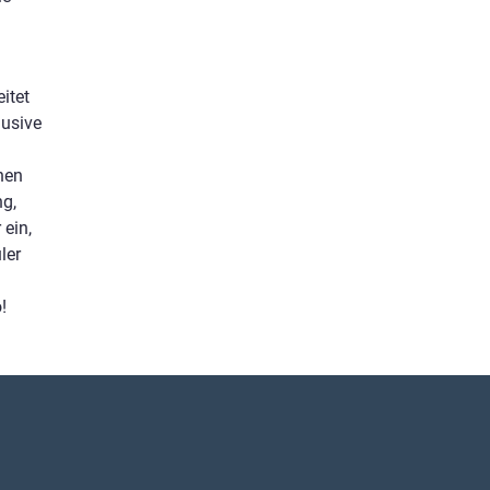
itet
lusive
rnen
ng,
 ein,
ler
!