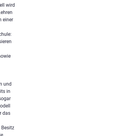
ll wird
Lehren
n einer
chule:
sieren
sowie
en und
ts in
sogar
odell
r das
 Besitz
ie