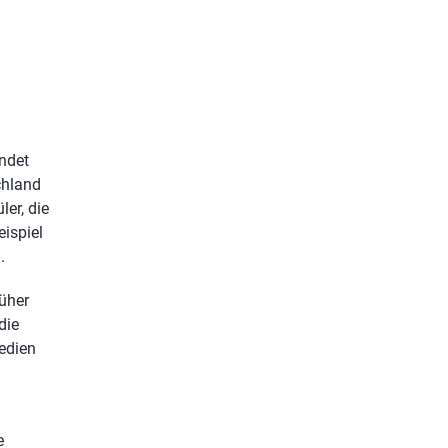
indet
chland
er, die
ispiel
.
rüher
die
Medien
e