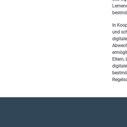
Lernend
bestmö
In Koop
und sch
digital
Abwechs
ermögli
Eltern,
digita
bestmög
Regelsc