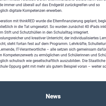
e immer und überall auf das Endgerät zurückgreifen und so
glich digitale Kompetenzen erwerben.
eration mit thinkRED wurde die Elternfinanzierung geplant, begle
ließlich in die Tat umgesetzt. So wurden zunächst 40 iPads ink
em Stift und Schutzhüllen in den Schulalltag integriert.
lungsreicher und kreativer Unterricht, der individualisiertes Le
cht, steht fortan fest auf dem Programm. Lehrkräfte, Schulleitu
 Lernende, IT-Verantwortliche – alle setzen sich gemeinsam dafür
len Kompetenzerwerb zu ermöglichen und Schülerinnen und Schü
lich schulisch wie gesellschaftlich auszubilden. Die Staatliche
hule Oppurg geht mit mehr als gutem Beispiel voran – weiter so
News