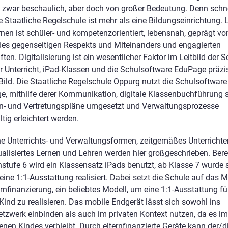
zwar beschaulich, aber doch von großer Bedeutung. Denn schne
ie Staatliche Regelschule ist mehr als eine Bildungseinrichtung. 
nen ist schüler- und kompetenzorientiert, lebensnah, geprägt vo
des gegenseitigen Respekts und Miteinanders und engagierten
ften. Digitalisierung ist ein wesentlicher Faktor im Leitbild der S
er Unterricht, iPad-Klassen und die Schulsoftware EduPage präzi
Bild. Die Staatliche Regelschule Oppurg nutzt die Schulsoftware
e, mithilfe derer Kommunikation, digitale Klassenbuchführung 
n- und Vertretungspläne umgesetzt und Verwaltungsprozesse
tig erleichtert werden.
e Unterrichts- und Verwaltungsformen, zeitgemäßes Unterricht
ualisiertes Lernen und Lehren werden hier großgeschrieben. Berei
stufe 6 wird ein Klassensatz iPads benutzt, ab Klasse 7 wurde 
 eine 1:1-Ausstattung realisiert. Dabei setzt die Schule auf das M
ernfinanzierung, ein beliebtes Modell, um eine 1:1-Ausstattung fü
Kind zu realisieren. Das mobile Endgerät lässt sich sowohl ins
tzwerk einbinden als auch im privaten Kontext nutzen, da es im
enen Kindes verbleibt. Durch elternfinanzierte Geräte kann der/d