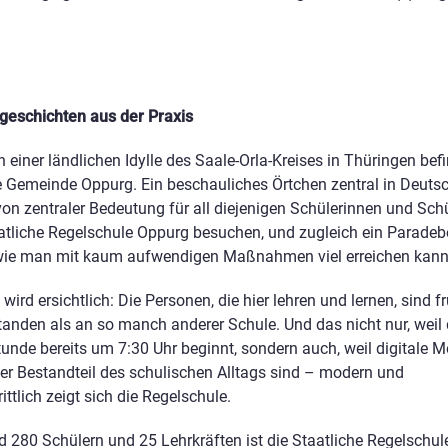
geschichten aus der Praxis
n einer ländlichen Idylle des Saale-Orla-Kreises in Thüringen bef
e Gemeinde Oppurg. Ein beschauliches Örtchen zentral in Deuts
on zentraler Bedeutung für all diejenigen Schülerinnen und Schül
atliche Regelschule Oppurg besuchen, und zugleich ein Paradebe
 wie man mit kaum aufwendigen Maßnahmen viel erreichen kann
 wird ersichtlich: Die Personen, die hier lehren und lernen, sind f
anden als an so manch anderer Schule. Und das nicht nur, weil 
tunde bereits um 7:30 Uhr beginnt, sondern auch, weil digitale 
ter Bestandteil des schulischen Alltags sind – modern und
rittlich zeigt sich die Regelschule.
d 280 Schülern und 25 Lehrkräften ist die Staatliche Regelschul