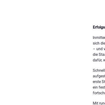
n
t
Erfolgs
Inmitte
sich di
– und v
die Sta
dafür,
Schnell
aufgest
erste S
ein fes
fortsch
Mit run