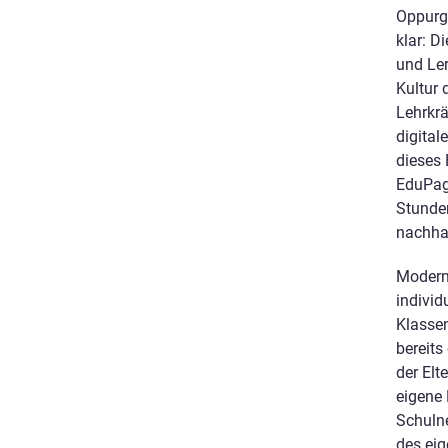
Oppurg 
klar: D
und Ler
Kultur 
Lehrkrä
digital
dieses 
EduPag
Stunde
nachhal
Modern
individ
Klassen
bereits
der Elt
eigene 
Schulne
des eig