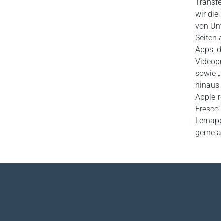
Transf
wir die
von Unt
Seiten 
Apps, d
Videopr
sowie 
hinaus 
Apple-r
Fresco“
Lernap
gerne a