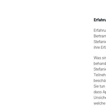
n
t
Erfahru
Erfahru
Bertram
Stefani
ihre Er
Was sin
behand
Stefani
Teilne
beschäf
Sie tun
dass Ap
Unsiche
welche 