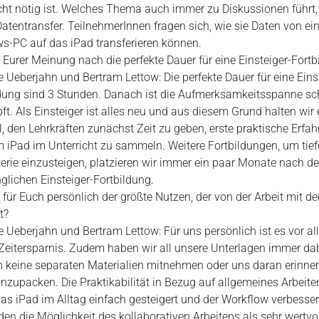
cht nötig ist. Welches Thema auch immer zu Diskussionen führt, 
atentransfer. TeilnehmerInnen fragen sich, wie sie Daten von e
s-PC auf das iPad transferieren können.
 Eurer Meinung nach die perfekte Dauer für eine Einsteiger-Fortb
e Ueberjahn und Bertram Lettow: Die perfekte Dauer für eine Eins
dung sind 3 Stunden. Danach ist die Aufmerksamkeitsspanne sc
ft. Als Einsteiger ist alles neu und aus diesem Grund halten wir 
l, den Lehrkräften zunächst Zeit zu geben, erste praktische Erfa
 iPad im Unterricht zu sammeln. Weitere Fortbildungen, um tiefe
erie einzusteigen, platzieren wir immer ein paar Monate nach de
glichen Einsteiger-Fortbildung.
 für Euch persönlich der größte Nutzen, der von der Arbeit mit d
t?
e Ueberjahn und Bertram Lettow: Für uns persönlich ist es vor al
Zeitersparnis. Zudem haben wir all unsere Unterlagen immer da
keine separaten Materialien mitnehmen oder uns daran erinner
inzupacken. Die Praktikabilität in Bezug auf allgemeines Arbeite
as iPad im Alltag einfach gesteigert und der Workflow verbesser
en die Möglichkeit des kollaborativen Arbeitens als sehr wertvol