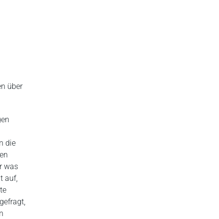
en über
gen
n die
nen
er was
 auf,
te
gefragt,
n