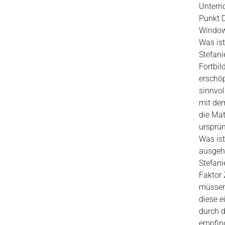
Unterri
Punkt D
Window
Was ist
Stefani
Fortbil
erschöp
sinnvol
mit dem
die Mat
ursprün
Was ist
ausgeh
Stefani
Faktor 
müssen 
diese e
durch d
empfind