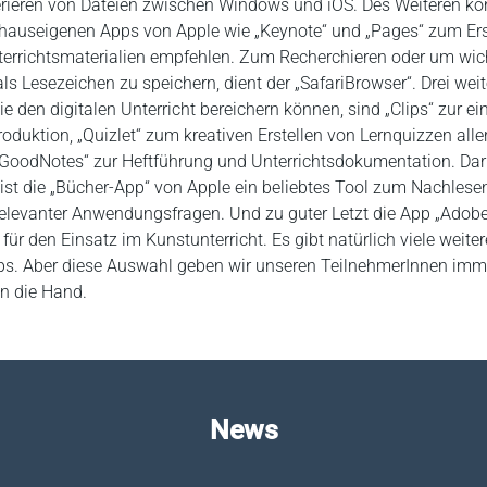
erieren von Dateien zwischen Windows und iOS. Des Weiteren k
 hauseigenen Apps von Apple wie „Keynote“ und „Pages“ zum Ers
errichtsmaterialien empfehlen. Zum Recherchieren oder um wic
als Lesezeichen zu speichern, dient der „SafariBrowser“. Drei weit
ie den digitalen Unterricht bereichern können, sind „Clips“ zur e
oduktion, „Quizlet“ zum kreativen Erstellen von Lernquizzen aller
„GoodNotes“ zur Heftführung und Unterrichtsdokumentation. Da
ist die „Bücher-App“ von Apple ein beliebtes Tool zum Nachlesen
elevanter Anwendungsfragen. Und zu guter Letzt die App „Adob
 für den Einsatz im Kunstunterricht. Es gibt natürlich viele weiter
ps. Aber diese Auswahl geben wir unseren TeilnehmerInnen imm
n die Hand.
News