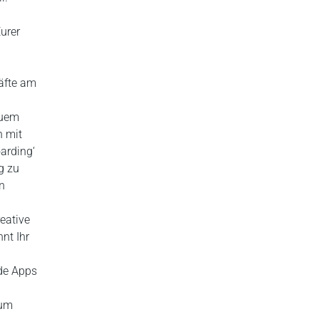
urer
d
räfte am
euem
h mit
arding‘
ng zu
n
eative
nt Ihr
nde Apps
zum