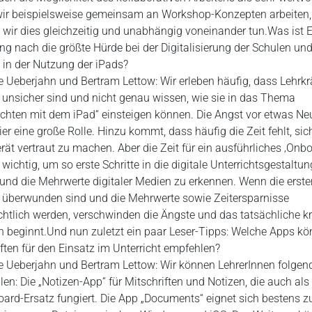
ir beispielsweise gemeinsam an Workshop-Konzepten arbeiten,
wir dies gleichzeitig und unabhängig voneinander tun.Was ist E
ng nach die größte Hürde bei der Digitalisierung der Schulen un
 in der Nutzung der iPads?
e Ueberjahn und Bertram Lettow: Wir erleben häufig, dass Lehrk
unsicher sind und nicht genau wissen, wie sie in das Thema
ichten mit dem iPad“ einsteigen können. Die Angst vor etwas N
hier eine große Rolle. Hinzu kommt, dass häufig die Zeit fehlt, sic
ät vertraut zu machen. Aber die Zeit für ein ausführliches ‚Onbo
r wichtig, um so erste Schritte in die digitale Unterrichtsgestaltu
nd die Mehrwerte digitaler Medien zu erkennen. Wenn die erste
 überwunden sind und die Mehrwerte sowie Zeitersparnisse
chtlich werden, verschwinden die Ängste und das tatsächliche kr
n beginnt.Und nun zuletzt ein paar Leser-Tipps: Welche Apps kön
ften für den Einsatz im Unterricht empfehlen?
e Ueberjahn und Bertram Lettow: Wir können LehrerInnen folge
en: Die „Notizen-App“ für Mitschriften und Notizen, die auch als
ard-Ersatz fungiert. Die App „Documents“ eignet sich bestens 