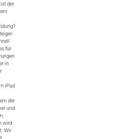
ist der
inem
ildung?
teiger-
hnell
es für
hrungen
r in
r
em iPad
lem der
bei und
n,
n wird
t. Wir
l.