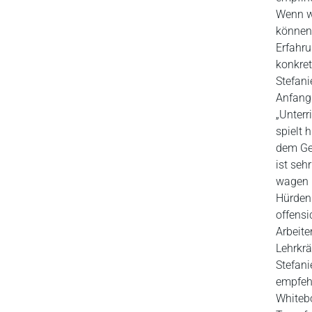
Wenn w
können 
Erfahru
konkret
Stefani
Anfang 
„Unterr
spielt 
dem Ger
ist seh
wagen u
Hürden
offensi
Arbeite
Lehrkrä
Stefani
empfehl
Whitebo